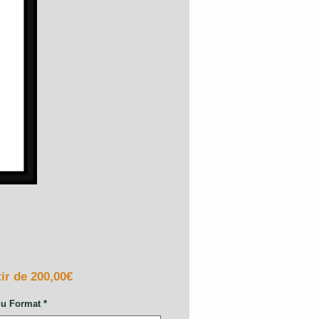
Prix
tir de
200,00€
promotionnel
du Format
*