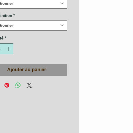
tionner
inition
*
tionner
té
*
Ajouter au panier