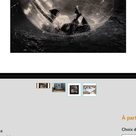
À par
Choix 
es