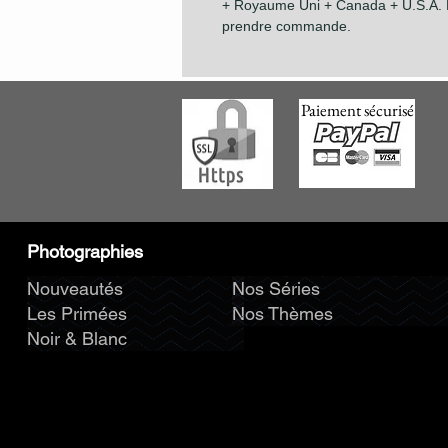
+ Royaume Uni + Canada + U.S.A. P
prendre commande.
Paiement sécurisé
Photographies
Nouveautés
Nos Séries
Les Primées
Nos Thèmes
Noir & Blanc