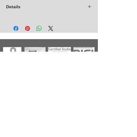
Details
Les frais d'expédition sont compris dans
nos prix pour les pays de l'Union
Européenne + Royaume Uni + Canada +
U.S.A. Pour tout autre pays, contactez nous
avant de prendre commande.
Photographies
Nouveautés
Nos Séries
Les Primées
Nos Thèmes
Noir & Blanc
A propos