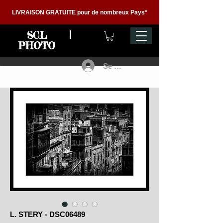
LIVRAISON GRATUITE pour de nombreux Pays*
SCL
PHOTO
Se connecter
L. STERY - DSC06489