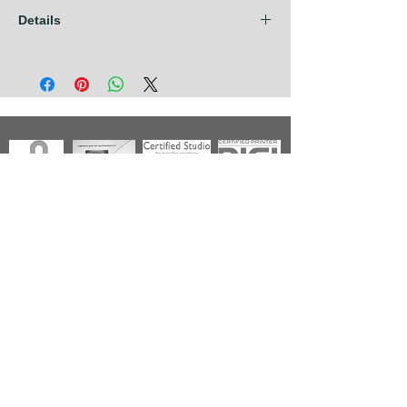
Details
Les frais d'expédition sont compris dans
nos prix pour les pays de l'Union
Européenne + Royaume Uni + Canada +
U.S.A. Pour tout autre pays, contactez nous
avant de prendre commande.
Photographies
Nouveautés
Nos Séries
Les Primées
Nos Thèmes
Noir & Blanc
A propos