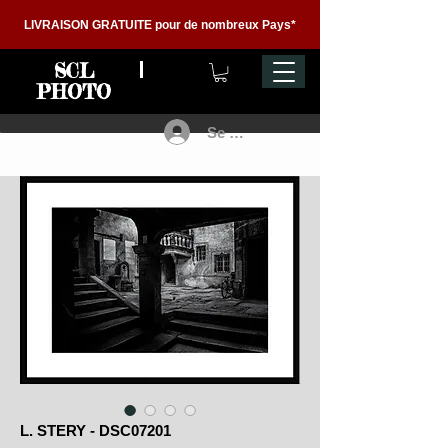
LIVRAISON GRATUITE pour de nombreux Pays*
SCL
PHOTO
Se connecter
L. STERY - DSC07201