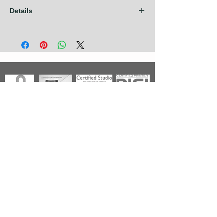
Details
Les frais d'expédition sont compris dans
nos prix pour les pays de l'Union
Européenne + Royaume Uni + Canada +
U.S.A. Pour tout autre pays, contactez nous
avant de prendre commande.
Photographies
Nouveautés
Nos Séries
Les Primées
Nos Thèmes
Noir & Blanc
A propos