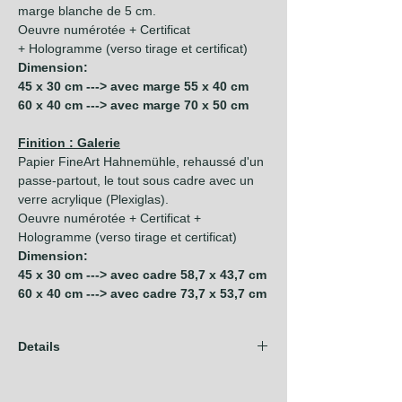
marge blanche de 5 cm.
Oeuvre numérotée + Certificat
+ Hologramme (verso tirage et certificat)
Dimension:
45 x 30 cm ---> avec marge 55 x 40 cm
60 x 40 cm ---> avec marge 70 x 50 cm
Finition : Galerie
Papier FineArt Hahnemühle, rehaussé d'un
passe-partout, le tout sous cadre avec un
verre acrylique (Plexiglas).
Oeuvre numérotée + Certificat +
Hologramme (verso tirage et certificat)
Dimension:
45 x 30 cm ---> avec cadre 58,7 x 43,7 cm
60 x 40 cm ---> avec cadre 73,7 x 53,7 cm
Details
Les frais d'expédition sont compris dans
nos prix pour les pays de l'Union