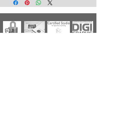
Européenne + Royaume Uni + Canada +
U.S.A. Pour tout autre pays, contactez nous
avant de prendre commande.
Photographies
Nouveautés
Nos Séries
Les Primées
Nos Thèmes
Noir & Blanc
A propos
Livraison - Expédition
Qualité - Réalisation
Oeuvre Certifiée
Paiement sécurisé
Conditions de vente