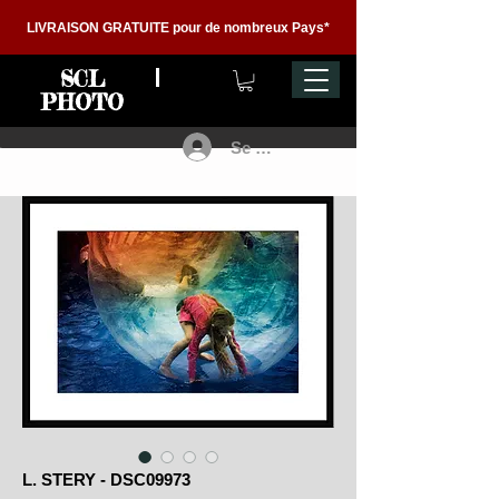
LIVRAISON GRATUITE pour de nombreux Pays*
SCL
PHOTO
Se connecter
L. STERY - DSC09973