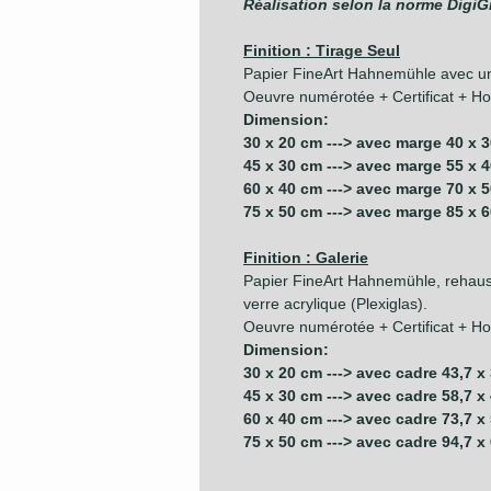
Réalisation selon la norme DigiG
Finition : Tirage Seul
Papier FineArt Hahnemühle avec u
Oeuvre numérotée + Certificat + Hol
Dimension:
30 x 20 cm ---> avec marge 40 x 
45 x 30 cm ---> avec marge 55 x 
60 x 40 cm ---> avec marge 70 x 
75 x 50 cm ---> avec marge 85 x 
Finition : Galerie
Papier FineArt Hahnemühle, rehauss
verre acrylique (Plexiglas).
Oeuvre numérotée + Certificat + Hol
Dimension:
30 x 20 cm ---> avec cadre 43,7 x
45 x 30 cm ---> avec cadre 58,7 x
60 x 40 cm ---> avec cadre 73,7 x
75 x 50 cm ---> avec cadre 94,7 x