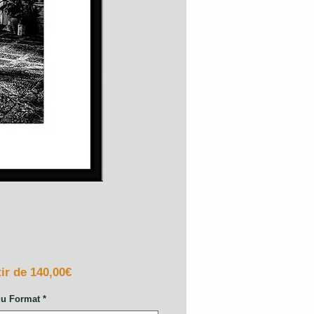
Prix
tir de
140,00€
promotionnel
du Format
*