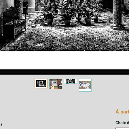
À par
Choix 
es