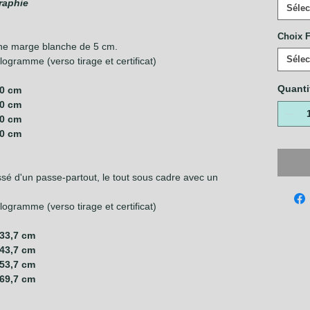
raphie
Sélec
Choix F
ne marge blanche de 5 cm.
Sélec
ogramme (verso tirage et certificat)
Quanti
30 cm
40 cm
50 cm
60 cm
é d'un passe-partout, le tout sous cadre avec un
ogramme (verso tirage et certificat)
 33,7 cm
 43,7 cm
 53,7 cm
 69,7 cm