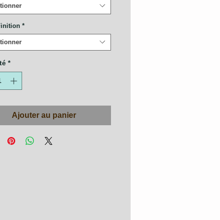
tionner
inition
*
tionner
té
*
Ajouter au panier