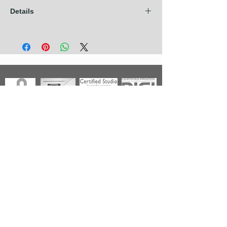
Details
Les frais d'expédition sont compris dans
nos prix pour les pays de l'Union
Européenne + Royaume Uni + Canada +
U.S.A. Pour tout autre pays, contactez nous
avant de prendre commande.
Photographies
Nouveautés
Nos Séries
Les Primées
Nos Thèmes
Noir & Blanc
A propos