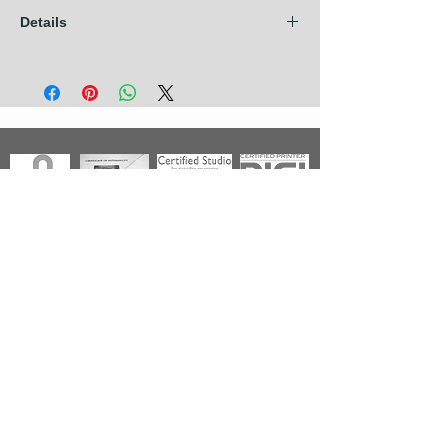
Details
Les frais d'expédition sont compris dans
nos prix pour les pays de l'Union
Européenne + Royaume Uni + Canada +
U.S.A. Pour tout autre pays, contactez nous
avant de prendre commande.
Photographies
Nouveautés
Nos Séries
Les Primées
Nos Thèmes
Noir & Blanc
A propos