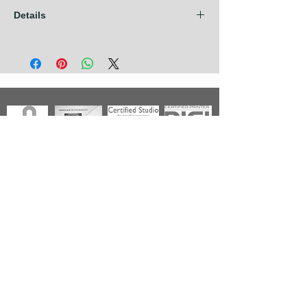
Details
Les frais d'expédition sont compris dans
nos prix pour les pays de l'Union
Européenne + Royaume Uni + Canada +
U.S.A. Pour tout autre pays, contactez nous
avant de prendre commande.
Photographies
Nouveautés
Nos Séries
Les Primées
Nos Thèmes
Noir & Blanc
A propos