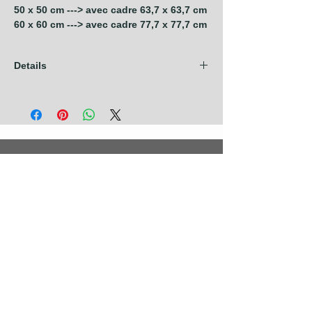
50 x 50 cm ---> avec cadre 63,7 x 63,7 cm
60 x 60 cm ---> avec cadre 77,7 x 77,7 cm
Details
Les frais d'expédition sont compris dans
nos prix pour les pays de l'Union
Européenne + Royaume Uni + Canada +
U.S.A. Pour tout autre pays, contactez nous
avant de prendre commande.
Photographies
Nouveautés
Nos Séries
Les Primées
Nos Thèmes