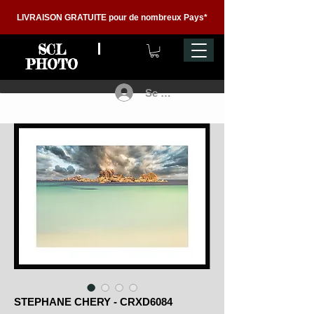
LIVRAISON GRATUITE pour de nombreux Pays*
SCL
PHOTO
Se connecter
STEPHANE CHERY - CRXD6084