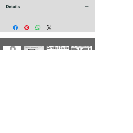
Details
Les frais d'expédition sont compris dans
nos prix pour les pays de l'Union
Européenne + Royaume Uni + Canada +
U.S.A. Pour tout autre pays, contactez nous
avant de prendre commande.
Photographies
Nouveautés
Nos Séries
Les Primées
Nos Thèmes
Noir & Blanc
A propos