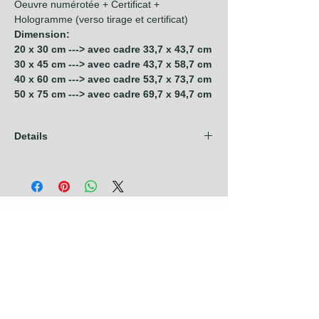
Oeuvre numérotée + Certificat +
Hologramme (verso tirage et certificat)
Dimension:
20 x 30 cm ---> avec cadre 33,7 x 43,7 cm
30 x 45 cm ---> avec cadre 43,7 x 58,7 cm
40 x 60 cm ---> avec cadre 53,7 x 73,7 cm
50 x 75 cm ---> avec cadre 69,7 x 94,7 cm
Details
Les frais d'expédition sont compris dans
nos prix pour les pays de l'Union
Européenne + Royaume Uni + Canada +
U.S.A. Pour tout autre pays, contactez nous
avant de prendre commande.
Photographies