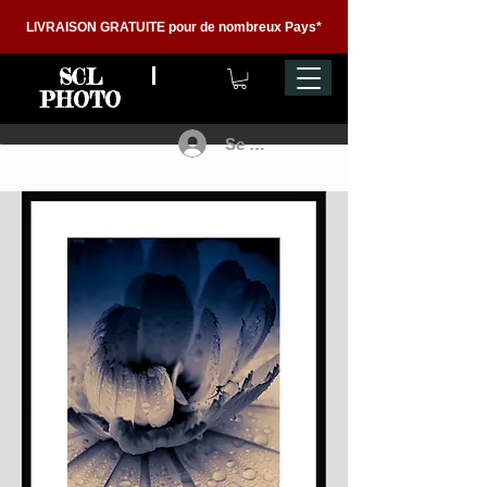
LIVRAISON GRATUITE pour de nombreux Pays*
SCL
PHOTO
Se connecter