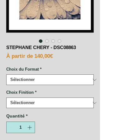
STEPHANE CHERY - DSC08863
Prix
À partir de
140,00€
promotionnel
Choix du Format
*
Choix Finition
*
Quantité
*