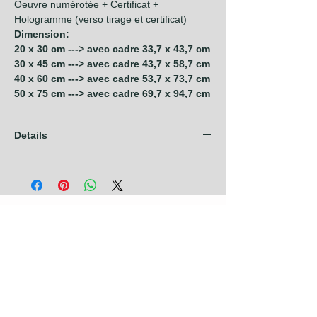
Oeuvre numérotée + Certificat +
Hologramme (verso tirage et certificat)
Dimension:
20 x 30 cm ---> avec cadre 33,7 x 43,7 cm
30 x 45 cm ---> avec cadre 43,7 x 58,7 cm
40 x 60 cm ---> avec cadre 53,7 x 73,7 cm
50 x 75 cm ---> avec cadre 69,7 x 94,7 cm
Details
Les frais d'expédition sont compris dans
nos prix pour les pays de l'Union
Européenne + Royaume Uni + Canada +
U.S.A. Pour tout autre pays, contactez nous
avant de prendre commande.
Photographies