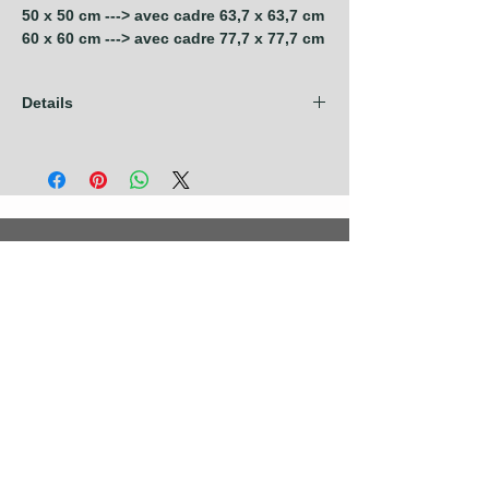
50 x 50 cm ---> avec cadre 63,7 x 63,7 cm
60 x 60 cm ---> avec cadre 77,7 x 77,7 cm
Details
Les frais d'expédition sont compris dans
nos prix pour les pays de l'Union
Européenne + Royaume Uni + Canada +
U.S.A. Pour tout autre pays, contactez nous
avant de prendre commande.
Photographies
Nouveautés
Nos Séries
Les Primées
Nos Thèmes