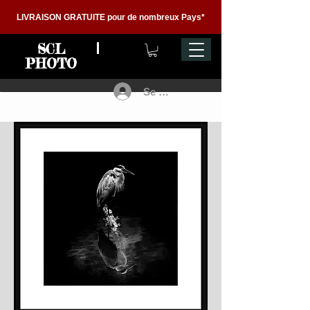
LIVRAISON GRATUITE pour de nombreux Pays*
SCL
PHOTO
Se connecter