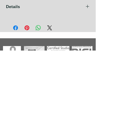
Details
Les frais d'expédition sont compris dans
nos prix pour les pays de l'Union
Européenne + Royaume Uni + Canada +
U.S.A. Pour tout autre pays, contactez nous
avant de prendre commande.
Photographies
Nouveautés
Nos Séries
Les Primées
Nos Thèmes
Noir & Blanc
A propos