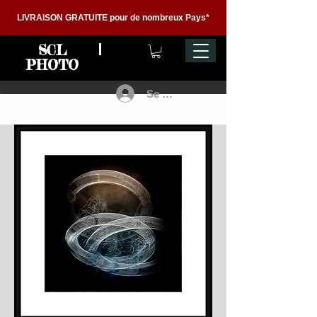
LIVRAISON GRATUITE pour de nombreux Pays*
SCL
PHOTO
Se connecter