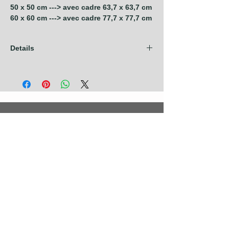
50 x 50 cm ---> avec cadre 63,7 x 63,7 cm
60 x 60 cm ---> avec cadre 77,7 x 77,7 cm
Details
Les frais d'expédition sont compris dans
nos prix pour les pays de l'Union
Européenne + Royaume Uni + Canada +
U.S.A. Pour tout autre pays, contactez nous
avant de prendre commande.
Photographies
Nouveautés
Nos Séries
Les Primées
Nos Thèmes