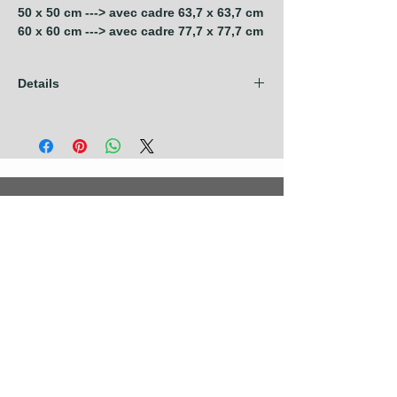
50 x 50 cm ---> avec cadre 63,7 x 63,7 cm
60 x 60 cm ---> avec cadre 77,7 x 77,7 cm
Details
Les frais d'expédition sont compris dans
nos prix pour les pays de l'Union
Européenne + Royaume Uni + Canada +
U.S.A. Pour tout autre pays, contactez nous
avant de prendre commande.
Photographies
Nouveautés
Nos Séries
Les Primées
Nos Thèmes