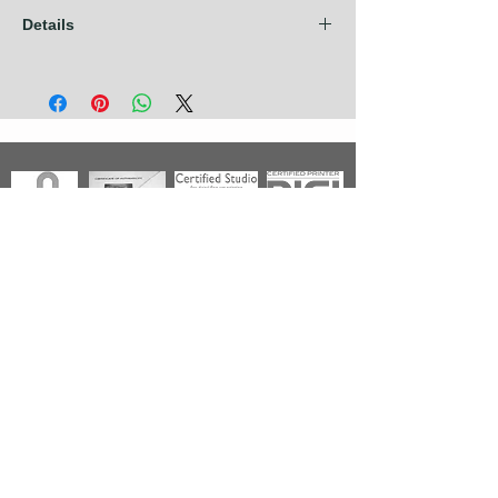
Details
Les frais d'expédition sont compris dans
nos prix pour les pays de l'Union
Européenne + Royaume Uni + Canada +
U.S.A. Pour tout autre pays, contactez nous
avant de prendre commande.
Photographies
Nouveautés
Nos Séries
Les Primées
Nos Thèmes
Noir & Blanc
A propos