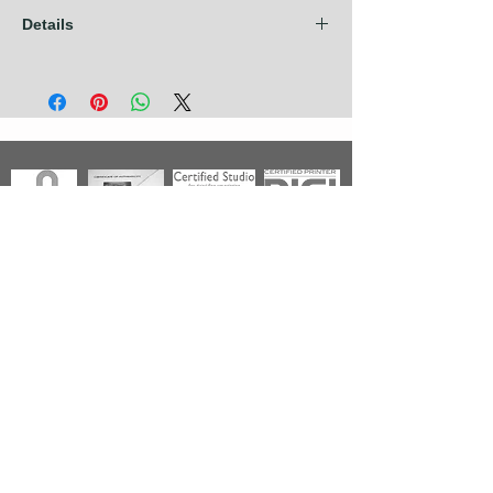
Details
Les frais d'expédition sont compris dans
nos prix pour les pays de l'Union
Européenne + Royaume Uni + Canada +
U.S.A. Pour tout autre pays, contactez nous
avant de prendre commande.
Photographies
Nouveautés
Nos Séries
Les Primées
Nos Thèmes
Noir & Blanc
A propos