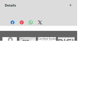
Details
Les frais d'expédition sont compris dans
nos prix pour les pays de l'Union
Européenne + Royaume Uni + Canada +
U.S.A. Pour tout autre pays, contactez nous
avant de prendre commande.
Photographies
Nouveautés
Nos Séries
Les Primées
Nos Thèmes
Noir & Blanc
A propos