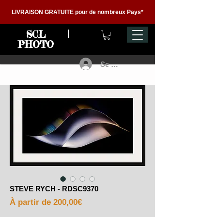
LIVRAISON GRATUITE pour de nombreux Pays*
SCL
PHOTO
Se connecter
STEVE RYCH - RDSC9370
Prix
À partir de
200,00€
promotionnel