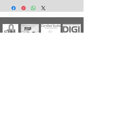
nos prix pour les pays de l'Union
Européenne + Royaume Uni + Canada +
U.S.A. Pour tout autre pays, contactez nous
avant de prendre commande.
Photographies
Nouveautés
Nos Séries
Les Primées
Nos Thèmes
Noir & Blanc
A propos
Livraison - Expédition
Qualité - Réalisation
Oeuvre Certifiée
Paiement sécurisé