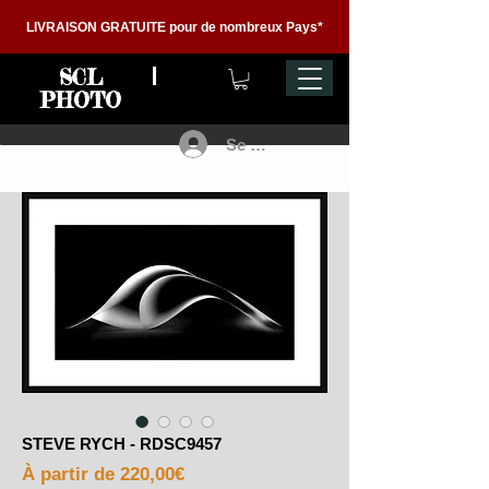
LIVRAISON GRATUITE pour de nombreux Pays*
SCL
PHOTO
Se connecter
STEVE RYCH - RDSC9457
Prix
À partir de
220,00€