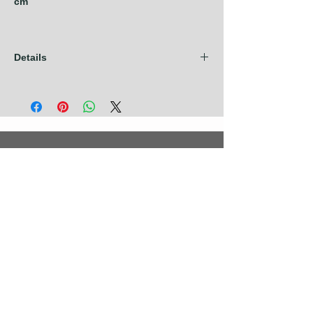
cm
Details
Les frais d'expédition sont compris dans
nos prix pour les pays de l'Union
Européenne + Royaume Uni + Canada +
U.S.A. Pour tout autre pays, contactez nous
avant de prendre commande.
Photographies
Nouveautés
Nos Séries
Les Primées
Nos Thèmes
Noir & Blanc