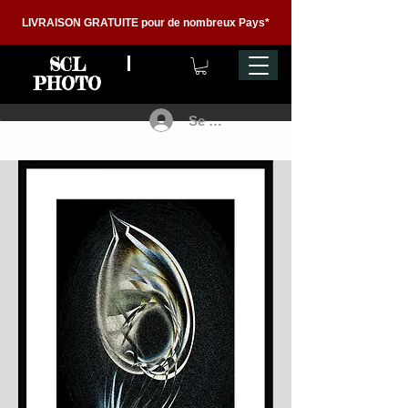
LIVRAISON GRATUITE pour de nombreux Pays*
SCL
PHOTO
Se connecter