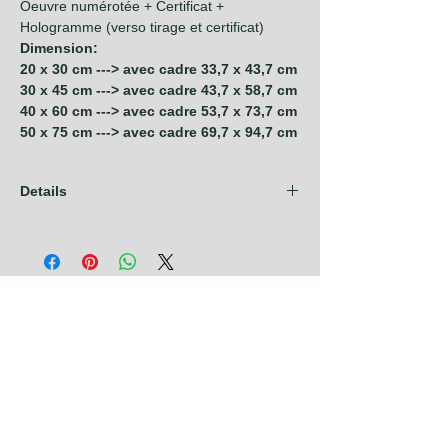
Oeuvre numérotée + Certificat +
Hologramme (verso tirage et certificat)
Dimension:
20 x 30 cm ---> avec cadre 33,7 x 43,7 cm
30 x 45 cm ---> avec cadre 43,7 x 58,7 cm
40 x 60 cm ---> avec cadre 53,7 x 73,7 cm
50 x 75 cm ---> avec cadre 69,7 x 94,7 cm
Details
Les frais d'expédition sont compris dans
nos prix pour les pays de l'Union
Européenne + Royaume Uni + Canada +
U.S.A. Pour tout autre pays, contactez nous
avant de prendre commande.
Photographies