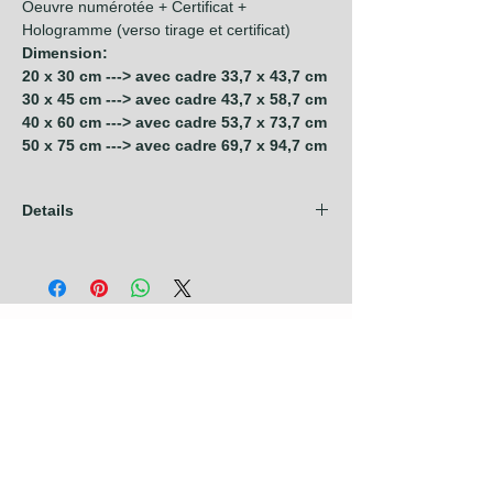
Oeuvre numérotée + Certificat +
Hologramme (verso tirage et certificat)
Dimension:
20 x 30 cm ---> avec cadre 33,7 x 43,7 cm
30 x 45 cm ---> avec cadre 43,7 x 58,7 cm
40 x 60 cm ---> avec cadre 53,7 x 73,7 cm
50 x 75 cm ---> avec cadre 69,7 x 94,7 cm
Details
Les frais d'expédition sont compris dans
nos prix pour les pays de l'Union
Européenne + Royaume Uni + Canada +
U.S.A. Pour tout autre pays, contactez nous
avant de prendre commande.
Photographies