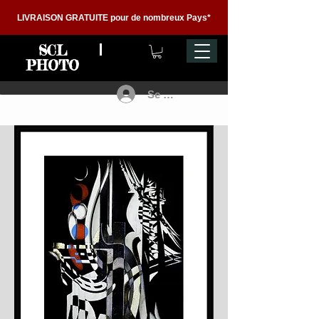
LIVRAISON GRATUITE pour de nombreux Pays*
SCL
PHOTO
Se connecter