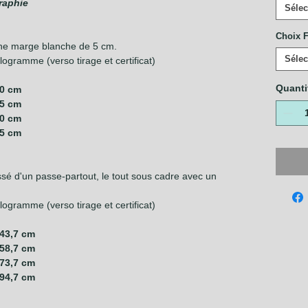
raphie
Sélec
Choix F
ne marge blanche de 5 cm.
Sélec
ogramme (verso tirage et certificat)
Quanti
40 cm
55 cm
70 cm
85 cm
é d'un passe-partout, le tout sous cadre avec un
ogramme (verso tirage et certificat)
 43,7 cm
 58,7 cm
 73,7 cm
 94,7 cm