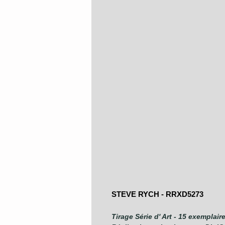
STEVE RYCH - RRXD5273
Tirage Série d' Art - 15 exemplair