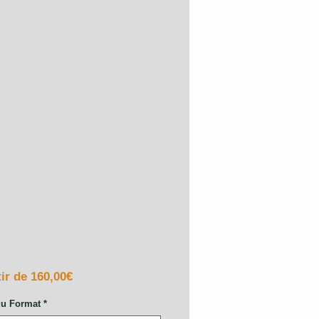
Prix
tir de
160,00€
promotionnel
du Format
*