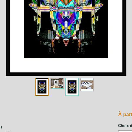
À par
Choix 
es