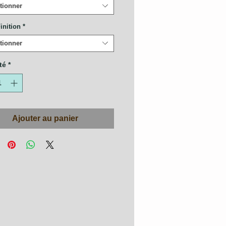
tionner
inition
*
tionner
té
*
Ajouter au panier