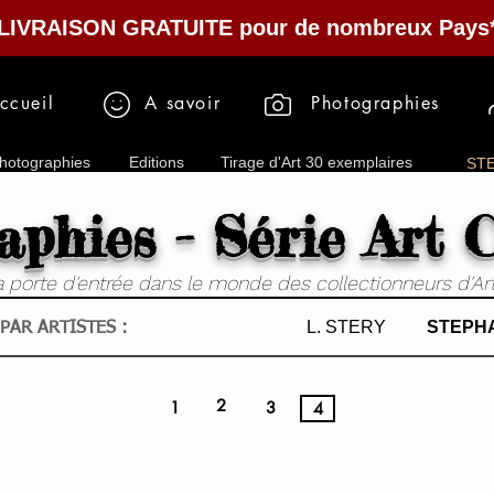
LIVRAISON GRATUITE pour de nombreux Pays
ccueil
A savoir
Photographies
hotographies
Editions
Tirage d'Art 30 exemplaires
ST
phies - Série Art 
 porte d'entrée dans le monde des collectionneurs d'Art 
L. STERY
STEPH
PAR ARTISTES :
2
1
3
4