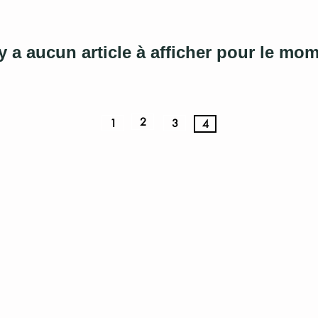
'y a aucun article à afficher pour le mo
2
1
3
4