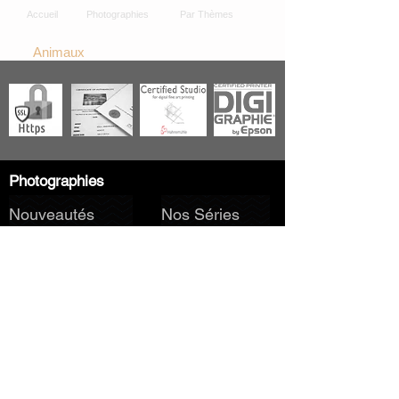
Accueil
Photographies
Par Thèmes
Animaux
Photographies
Nouveautés
Nos Séries
Les Primées
Nos Thèmes
Noir & Blanc
A propos
Livraison - Expédition
Qualité - Réalisation
Oeuvre Certifiée
Paiement sécurisé