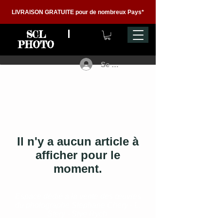
LIVRAISON GRATUITE pour de nombreux Pays*
SCL
PHOTO
Se connecter
Il n'y a aucun article à
afficher pour le
moment.
Espace dédié à la vente des œuvres
du photographe Stéphane Chéry - L.
Stery - Stve Rych.