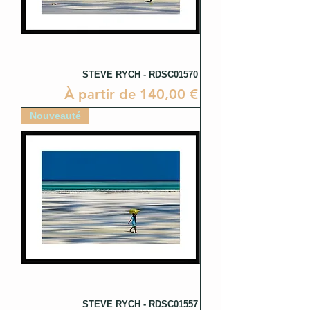
STEVE RYCH - RDSC01570
Prix promotionnel
À partir de
140,00 €
Nouveauté
STEVE RYCH - RDSC01557