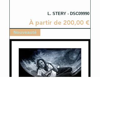
L. STERY - DSC09990
Prix promotionnel
À partir de
200,00 €
Nouveauté
L. STERY - DSC09987
Prix promotionnel
À partir de
200,00 €
Nouveauté