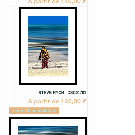
Prix promotionnel
À partir de
140,00 €
STEVE RYCH - DSC01701
Prix promotionnel
À partir de
140,00 €
reste 10 exemplaires