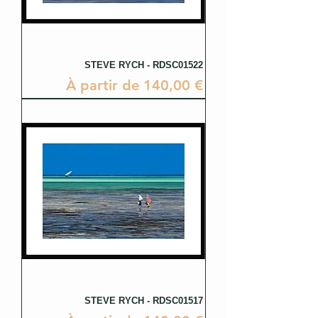
STEVE RYCH - RDSC01522
Prix promotionnel
À partir de
140,00 €
STEVE RYCH - RDSC01517