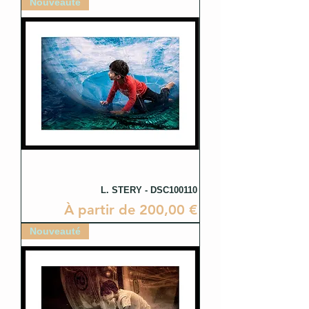
Nouveauté
L. STERY - DSC100110
Prix promotionnel
À partir de
200,00 €
Nouveauté