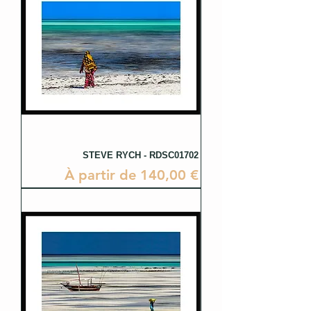
STEVE RYCH - RDSC01702
Prix promotionnel
À partir de
140,00 €